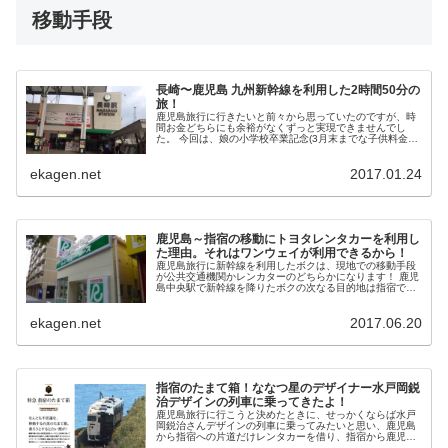
移動手段
長崎〜鹿児島 九州新幹線を利用した2時間50分の
旅！
鹿児島旅行に行きたいと前々から思っていたのですが、時
間お金どちらにも余裕がなくずっと実現できませんでし
た。 今回は、娘の小学校卒業記念(3月末までな子供料金で
済む)プラス、消費税増税など、今がチャンス的な状況が整
ったので、思い...
ekagen.net
2017.01.24
鹿児島～指宿の移動にトヨタレンタカーを利用し
た理由。それはワンウェイが利用できるから！
鹿児島旅行に新幹線を利用したボクは、現地での移動手段
が公共交通機関かレンカターのどちらかになります！ 鹿児
島中央駅で新幹線を降りたボクの次なる目的地は指宿で
す。途中、数ヶ所寄り道をしたいので公共交通機関での移
動は不便。そこで、レン...
ekagen.net
2017.06.20
指宿のたまて箱！ななつ星のデザイナー水戸岡鋭
治デザインの列車に乗ってきたよ！
鹿児島旅行に行こうと決めたときに、せっかくならば水戸
岡鋭治さんデザインの列車に乗ってみたいと思い、鹿児島
から指宿への片道だけレンタカーを借り、指宿から鹿児島
への帰り道に指宿のたまて箱に乗ってみました。 水戸岡鋭