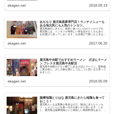
じゃきの白熊...
ekagen.net
2018.09.19
あぢもり 鹿児島黒豚専門店！ランチメニューも
ある地元民にも人気のトンカツ。
鹿児島旅行にきたら、絶対に食べたいのがトンカツです。
鹿児島には、トンカツが美味しい有名店がたくさんあり、
お店選びに迷ってしまいます。お店選びで困ったときはツ
イッター！『どなたか、鹿児島でトンカツの美味しいお店
を教えてください...
ekagen.net
2017.06.20
鹿児島中央駅でおすすめラーメン ざぼんラーメ
ン フレスタ鹿児島中央駅店
鹿児島中央駅のグルメ横丁にあるざぼんラーメン。新幹線
に乗る前に、少し小腹を満たしておこうと思い立ち寄って
みました。
ekagen.net
2018.05.09
薩摩地鶏とりはな 鹿児島にきたら地鶏も食べて
おこう！
鹿児島といえば黒豚が有名なので、観光にきたらトンカ
ツ・しゃぶしゃぶを食べる方が多いかと思います。しか
し、鹿児島は薩摩地鶏という美味しい鳥肉料理もあり、せ
っかくなら鹿児島の地鶏も食べてみたい！ そういうワケ