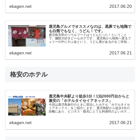
で、宿泊先のホテルから歩い...
ekagen.net
2017.06.20
鹿児島グルメでオススメなのは、黒豚でも地鶏で
も白熊でもなく、うどん！です。
鹿児島市民のソウルフードはうどんだった！ということ
で、麺類大好きどーもボクです。 鹿児島から桜島へ渡るフ
ェリーの中にやぶ金という、うどん屋があるのをご存知で
しょうか？
ekagen.net
2017.06.21
格安のホテル
鹿児島中央駅より徒歩3分！1泊2000円台からと
激安の「ホテルタイセイアネックス」
今回は鹿児島旅行のときに宿泊したホテル「ホテルタイセ
イアネックス」をご紹介します。 鹿児島駅から徒歩3分の
距離にあり、ビジネス・観光にとても利便性のよいホテル
です。鹿児島中央駅の近くということで、近隣には美味し
いお店もたくさんあり...
ekagen.net
2017.06.21