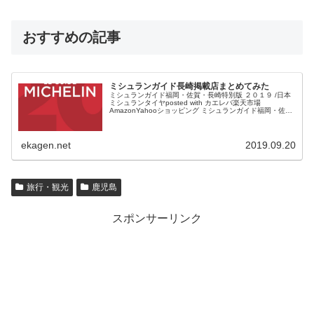
おすすめの記事
ミシュランガイド長崎掲載店まとめてみた
ミシュランガイド福岡・佐賀・長崎特別版 ２０１９ /日本
ミシュランタイヤposted with カエレバ楽天市場
AmazonYahooショッピング ミシュランガイド福岡・佐
賀・長崎版が発売されます。 半年ほど前だったでしょう
か...
ekagen.net
2019.09.20
旅行・観光
鹿児島
スポンサーリンク