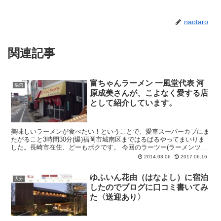
naotaro
関連記事
富ちゃんラーメン 一風堂代表 河
福岡
原成美さんが、こよなく愛する店
として紹介しています。
美味しいラーメンが食べたい！ということで、愛車スーパーカブにま
たがること3時間30分(爆)福岡市城南区まではるばるやってまいりま
した。長崎市在住、どーもボクです。 今回のラーツー(ラーメンツー
リング)に選ばれたお店がコチラ→『富ち...
2014.03.06
2017.06.16
ゆふいん花由（はなよし）に宿泊
大分
したのでブログに口コミ書いてみ
た〈送迎あり〉