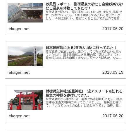
砂風呂レポート！指宿温泉の砂むし会館砂楽で砂
むし温泉を体験してきたぞ！
指宿温泉と聞いて、思い浮かぶのはやっぱり砂むし温泉で
す。指宿に行ったら、1度は体験してみたいと思っていま
した。 今回念願叶い、指宿にくることができたので超有名
スポット！砂むし会館『砂楽』に行って砂むし温泉を体験
してきました。 ...
ekagen.net
2017.06.20
日本最南端にあるJR西大山駅に行ってみた！
指宿温泉に宿泊したら、旅のついでに寄ってみたいと思っ
ていたのが、日本最南端にあるJRの駅『西大山駅』です。
最南端なのに西大山駅！南なのに西という駅名が、なんと
もややこしい！と思いながら車を走らせてやってきまし
た。 西大...
ekagen.net
2018.09.19
射楯兵主神社(釜蓋神社) 一流アスリートも訪れる
勝負の神様を参拝してきた。
指宿温泉街から車で50分、南鹿児島市頴娃町にある、楯兵
主神社(釜蓋大明神)にやってまいりました。 楯兵主と書い
て、『いたてつわものぬし』と読むそうです。通称、釜蓋
神社で通っていると思います。多分！ この神社は、負・武
の神...
ekagen.net
2017.06.20