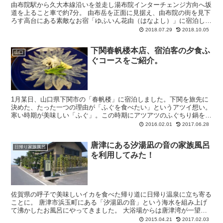
由布院駅から久大本線沿いを並走し湯布院インターチェンジ方向へ坂
道を上ること車で約7分。 由布岳を正面に見据え、由布院の街を見下
ろす高台にある素敵なお宿「ゆふいん花由（はなよし）」に宿泊して
きました。 花由（はなよし）に決めたポイ...
2018.07.29
2018.10.05
下関春帆楼本店、宿泊客の夕食ふ
山口
ぐコースをご紹介。
1月某日、山口県下関市の「春帆楼」に宿泊しました。下関を旅先に
決めた、たった一つの理由が「ふぐを食べたい」というアツイ想い。
寒い時期が美味しい「ふぐ」。この時期にアツアツのふぐちり鍋をホ
フホフしながら食べることを想像しただけでヨダレが。...
2016.02.01
2017.06.28
唐津にある汐湯凪の音の家族風呂
日帰り家族風呂
を利用してみた！
佐賀県の呼子で美味しいイカを食べた帰り道に日帰り温泉に立ち寄る
ことに。 唐津市浜玉町にある「汐湯凪の音」という海水を組み上げ
て沸かしたお風呂にやってきました。 大浴場からは唐津湾が一望で
き、とてもロケーションのよい場所にある...
2015.04.21
2017.02.03