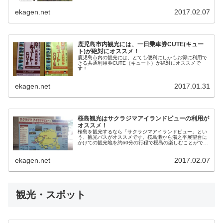
治さんのことは、もう...
ekagen.net
2017.02.07
鹿児島市内観光には、一日乗車券CUTE(キュー
ト)が絶対にオススメ！
鹿児島市内の観光には、とても便利にしかもお得に利用で
きる共通利用券CUTE（キュート）が絶対にオススメで
す！
ekagen.net
2017.01.31
桜島観光はサクラジマアイランドビューの利用が
オススメ！
桜島を観光するなら「サクラジマアイランドビュー」とい
う、観光バスがオススメです。桜島港から湯之平展望台に
かけての観光地を約60分の行程で桜島の楽しむことができ
る観光バスです。
ekagen.net
2017.02.07
観光・スポット