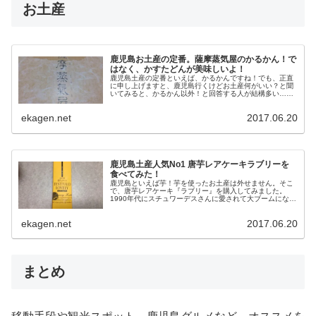
お土産
鹿児島お土産の定番。薩摩蒸気屋のかるかん！で
はなく、かすたどんが美味しいよ！
鹿児島土産の定番といえば、かるかんですね！でも、正直
に申し上げますと、鹿児島行くけどお土産何がいい？と聞
いてみると、かるかん以外！と回答する人が結構多い…。
そこで、かるかん以外のお土産をいろいろと探してみた
ら、かるかんで有名な鹿...
ekagen.net
2017.06.20
鹿児島土産人気No1 唐芋レアケーキラブリーを
食べてみた！
鹿児島といえば芋！芋を使ったお土産は外せません。そこ
で、唐芋レアケーキ『ラブリー』を購入してみました。
1990年代にスチュワーデスさんに愛されて大ブームになっ
たお菓子です。デビュー25周年3億5千万個が販売されたそ
うです。歴史が...
ekagen.net
2017.06.20
まとめ