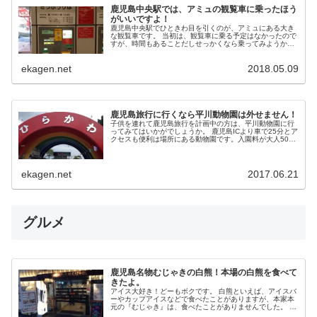
鹿児島中央駅では、アミュの観覧車に乗ったほう
がいいですよ！
鹿児島中央駅でひときわ目を引くのが、アミュにある大き
な観覧車です。 当初は、観覧車に乗る予定はなかったので
すが、時間もあることだしせっかくなら乗ってみようか？
ということになり、乗ってみることに！ 時間が余ったつい
でに乗ってみ...
ekagen.net
2018.05.09
鹿児島旅行に行くなら平川動物園は外せません！
子供を連れて鹿児島旅行を計画中の方は、平川動物園に行
ってみてはいかがでしょうか。 鹿児島ICより車で25分とア
クセスも便利は場所にある動物園です。入園料が大人500
円小人100円だったのであまり期待しないで行ったのです
が、たく...
ekagen.net
2017.06.21
グルメ
鹿児島名物むじゃきの白熊！本場の白熊を食べて
きたよ。
アイス大好き！どーもボクです。 白熊といえば、アイスバ
ーやカップアイスなどで食べたことがありますが、本家本
元の『むじゃき』は、食べたことがありませんでした。 鹿
児島旅行では、絶対に外せないご当地グルメのひとつ、む