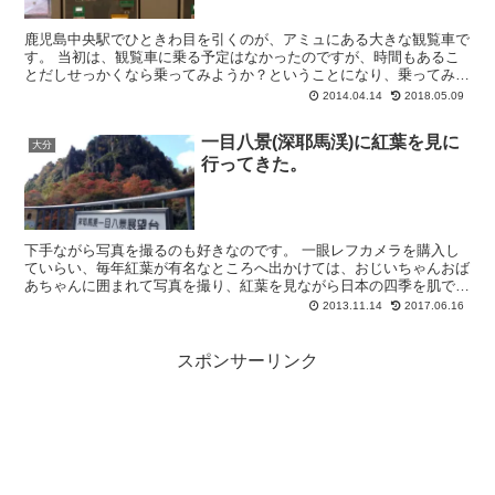
鹿児島中央駅でひときわ目を引くのが、アミュにある大きな観覧車で
す。 当初は、観覧車に乗る予定はなかったのですが、時間もあるこ
とだしせっかくなら乗ってみようか？ということになり、乗ってみる
ことに！ 時間が余ったついでに乗ってみ...
2014.04.14
2018.05.09
一目八景(深耶馬渓)に紅葉を見に
大分
行ってきた。
下手ながら写真を撮るのも好きなのです。 一眼レフカメラを購入し
ていらい、毎年紅葉が有名なところへ出かけては、おじいちゃんおば
あちゃんに囲まれて写真を撮り、紅葉を見ながら日本の四季を肌で感
じ、あー日本人に生まれてよかったな！と、思う今日...
2013.11.14
2017.06.16
スポンサーリンク