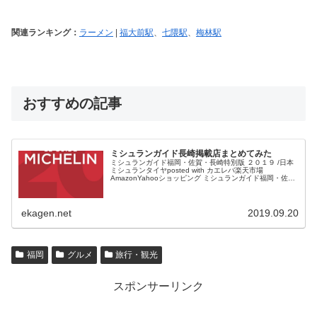
関連ランキング：
ラーメン
|
福大前駅
、
七隈駅
、
梅林駅
おすすめの記事
ミシュランガイド長崎掲載店まとめてみた
ミシュランガイド福岡・佐賀・長崎特別版 ２０１９ /日本
ミシュランタイヤposted with カエレバ楽天市場
AmazonYahooショッピング ミシュランガイド福岡・佐
賀・長崎版が発売されます。 半年ほど前だったでしょう
か...
ekagen.net
2019.09.20
福岡
グルメ
旅行・観光
スポンサーリンク