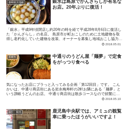
銀水は島原でかんざらしが有名な
長崎観光情報
お店。20年ぶりに復活！
「銀水」平成9年頃閉店し約20年の時を経て平成28年8月6日に復活し
た「かんざらし」の名店。 島原市が町おこしのために土地建物を取
得し老朽化していた建物を改装、オーナーを募集し地域おこし協力隊
のご夫婦がオーナーに選ばれ現在へ至...
2018.05.01
中通りのうどん屋「麺夢」で定食
長崎市
をがっつり食べる
気になったお店にブラっと入ってみる企画「第12回目」です。 こん
かいは、中通り商店街にある岩永梅寿軒の2軒お隣にある「麺夢」と
いう讃岐うどんのお店。 中通り商店街は散歩コースなので頻繁に歩
いて通っているのですが、長崎市内では一番活気の...
2018.05.10
鹿児島中央駅では、アミュの観覧
旅行・観光
車に乗ったほうがいいですよ！