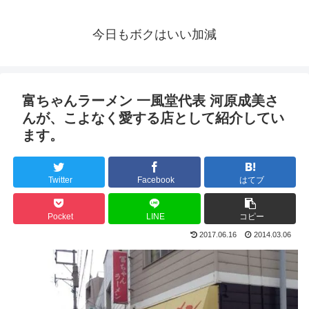
今日もボクはいい加減
富ちゃんラーメン 一風堂代表 河原成美さ
んが、こよなく愛する店として紹介してい
ます。
Twitter
Facebook
はてブ
Pocket
LINE
コピー
2017.06.16
2014.03.06