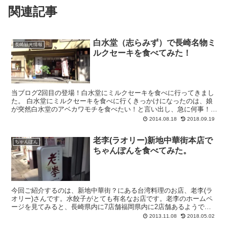
関連記事
白水堂（志らみず）で長崎名物ミ
長崎観光情報
ルクセーキを食べてみた！
当ブログ2回目の登場！白水堂にミルクセーキを食べに行ってきまし
た。 白水堂にミルクセーキを食べに行くきっかけになったのは、娘
が突然白水堂のアベカワモチを食べたい！と言い出し、急に何事！と
思って話しを聞いてみると、白水堂がローカルテ...
2014.08.18
2018.09.19
老李(ラオリー)新地中華街本店で
ちゃんぽん
ちゃんぽんを食べてみた。
今回ご紹介するのは、新地中華街？にある台湾料理のお店、老李(ラ
オリー)さんです。水餃子がとても有名なお店です。老李のホームペ
ージを見てみると、長崎県内に7店舗福岡県内に2店舗あるようで
す。
2013.11.08
2018.05.02