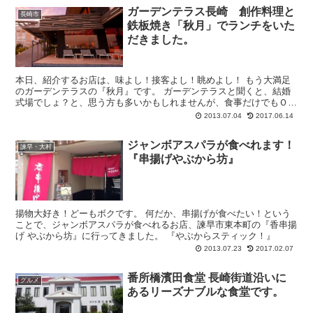
ガーデンテラス長崎 創作料理と
長崎市
鉄板焼き「秋月」でランチをいた
だきました。
本日、紹介するお店は、味よし！接客よし！眺めよし！ もう大満足
のガーデンテラスの『秋月』です。 ガーデンテラスと聞くと、結婚
式場でしょ？と、思う方も多いかもしれませんが、食事だけでもＯＫ
なのです。フレンチ、和食、お鮨、と3ヶ...
2013.07.04
2017.06.14
ジャンボアスパラが食べれます！
諫早・大村
『串揚げやぶから坊』
揚物大好き！どーもボクです。 何だか、串揚げが食べたい！という
ことで、ジャンボアスパラが食べれるお店、諫早市東本町の『香串揚
げ やぶから坊』に行ってきました。 『やぶからスティック！』
2013.07.23
2017.02.07
番所橋濱田食堂 長崎街道沿いに
グルメ
あるリーズナブルな食堂です。