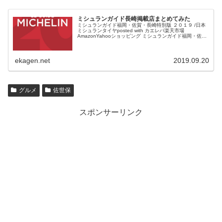
ミシュランガイド長崎掲載店まとめてみた
ミシュランガイド福岡・佐賀・長崎特別版 ２０１９ /日本
ミシュランタイヤposted with カエレバ楽天市場
AmazonYahooショッピング ミシュランガイド福岡・佐
賀・長崎版が発売されます。 半年ほど前だったでしょう
か...
ekagen.net
2019.09.20
グルメ
佐世保
スポンサーリンク