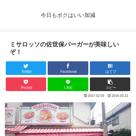
今日もボクはいい加減
ミサロッソの佐世保バーガーが美味しい
ぞ！
Twitter
Facebook
はてブ
Pocket
LINE
コピー
2017.02.03
2016.03.21