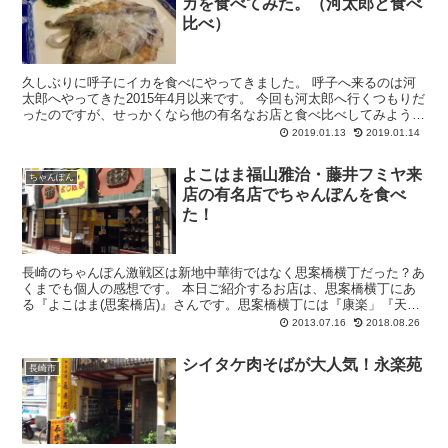
カを食べてみた。（河太郎と食べ
比べ）
久しぶりに呼子にイカを食べにやってきました。 呼子へ来るのは河
太郎へやってきた2015年4月以来です。 今回も河太郎へ行くつもりだ
ったのですが、せっかくなら他の有名なお店と食べ比べしてみよう！
ということになり、海中レストランで有名な...
2019.01.13
2019.01.14
よこはま福山雅治・藤井フミヤ来
ちゃんぽん
店の有名店でちゃんぽんを食べ
た！
長崎のちゃんぽん激戦区は新地中華街ではなく思案橋横丁だった？あ
くまでも個人の感想です。 本日ご紹介するお店は、思案橋横丁にあ
る『よこはま(思案橋店)』さんです。思案橋横丁には『康楽」『天天
有』『よこはま』と3軒の有名店が、同じ...
2013.07.16
2018.08.26
シイタケ肉そばが大人気！永楽苑
長崎市