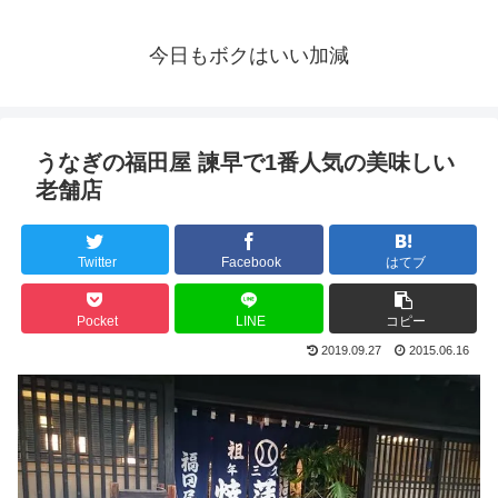
今日もボクはいい加減
うなぎの福田屋 諫早で1番人気の美味しい
老舗店
Twitter
Facebook
はてブ
Pocket
LINE
コピー
2019.09.27
2015.06.16