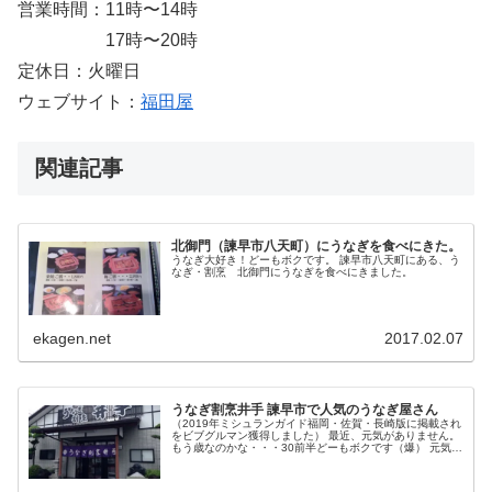
営業時間：11時〜14時
17時〜20時
定休日：火曜日
ウェブサイト：
福田屋
関連記事
北御門（諫早市八天町）にうなぎを食べにきた。
うなぎ大好き！どーもボクです。 諫早市八天町にある、う
なぎ・割烹 北御門にうなぎを食べにきました。
ekagen.net
2017.02.07
うなぎ割烹井手 諫早市で人気のうなぎ屋さん
（2019年ミシュランガイド福岡・佐賀・長崎版に掲載され
をビブグルマン獲得しました） 最近、元気がありません。
もう歳なのかな・・・30前半どーもボクです（爆） 元気が
ないときに食べるモノと言えば定番中の定番！そうです。
うなぎ...