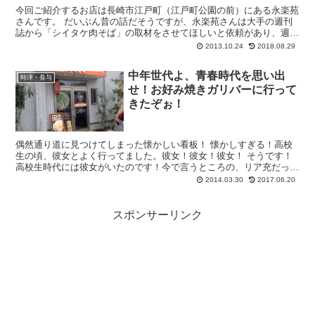
今回ご紹介するお店は長崎市江戸町（江戸町公園の前）にある永楽苑
さんです。 だいぶん昔の話だそうですが、永楽苑さんは大手の週刊
誌から「シイタケ肉そば」の取材をさせてほしいと依頼があり、週刊
誌に「シイタケ肉そば」のことが掲載された...
2013.10.24
2018.08.29
中年世代よ、青春時代を思い出
時津・長与
せ！お好み焼きガリバーに行って
きたぞぉ！
偶然通り道に見つけてしまった懐かしい看板！ 懐かしすぎる！高校
生の頃、彼女とよく行ってました。彼女！彼女！彼女！ そうです！
高校生時代には彼女がいたのです！今で言うところの、リア充だった
のです。どうだ！羨ましいだろ？(爆) ...
2014.03.30
2017.06.20
スポンサーリンク