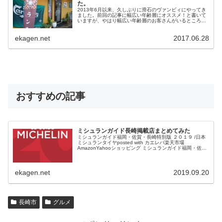
た。
2013年6月以来、久しぶりに滑石のヴァンビィにやってき
ました。前回の記事に幅広い年齢層にオススメ！と書いて
いますが、やはり幅広い年齢層のお客さんがいるところが
ヴァンビィの特徴のひとつでもあります。 小さな子育て中
の主婦層から50...
ekagen.net
2017.06.28
おすすめの記事
ミシュランガイド長崎掲載店まとめてみた
ミシュランガイド福岡・佐賀・長崎特別版 ２０１９ /日本
ミシュランタイヤposted with カエレバ楽天市場
AmazonYahooショッピング ミシュランガイド福岡・佐
賀・長崎版が発売されます。 半年ほど前だったでしょう
か...
ekagen.net
2019.09.20
長崎市
グルメ