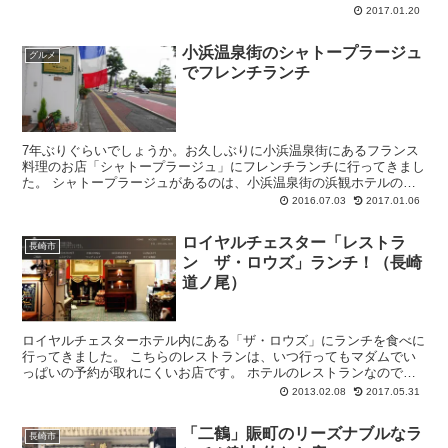
お洒落なオーラを放っている不思議な空間。 ...
2017.01.20
小浜温泉街のシャトープラージュ
グルメ
でフレンチランチ
7年ぶりぐらいでしょうか。お久しぶりに小浜温泉街にあるフランス
料理のお店「シャトープラージュ」にフレンチランチに行ってきまし
た。 シャトープラージュがあるのは、小浜温泉街の浜観ホテルのお
隣、1階にパックというパン屋さんがある建物の...
2016.07.03
2017.01.06
ロイヤルチェスター「レストラ
長崎市
ン ザ・ロウズ」ランチ！（長崎
道ノ尾）
ロイヤルチェスターホテル内にある「ザ・ロウズ」にランチを食べに
行ってきました。 こちらのレストランは、いつ行ってもマダムでい
っぱいの予約が取れにくいお店です。 ホテルのレストランなので敷
居が高い雰囲気があるのかはわか...
2013.02.08
2017.05.31
「二鶴」賑町のリーズナブルなラ
長崎市