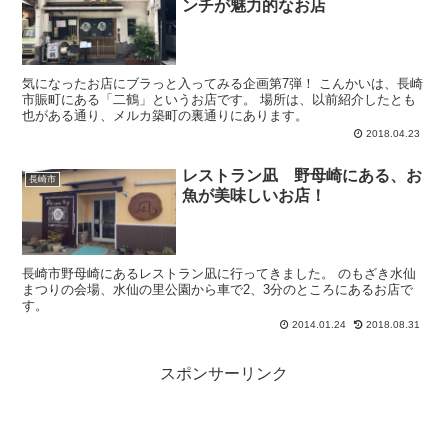
ンチが魅力的なお店
気になったお店にブラっと入ってみる企画第7弾！ こんかいは、長崎
市賑町にある「二鶴」というお店です。 場所は、以前紹介したとも
也がある通り、メルカ築町の裏通りにあります。
2018.04.23
レストラン凪 野母崎にある、お
長崎市
魚が美味しいお店！
長崎市野母崎にあるレストラン凪に行ってきました。 のもざき水仙
まつりの会場、水仙の里公園から車で2、3分のところにあるお店で
す。
2014.01.24
2018.08.31
スポンサーリンク