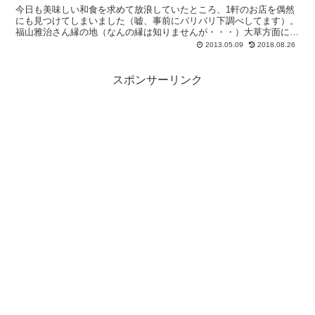
今日も美味しい和食を求めて放浪していたところ、1軒のお店を偶然
にも見つけてしまいました（嘘、事前にバリバリ下調べしてます）。
福山雅治さん縁の地（なんの縁は知りませんが・・・）大草方面にあ
る『風の彩』に行ってきました。 （なんの縁か...
2013.05.09
2018.08.26
スポンサーリンク