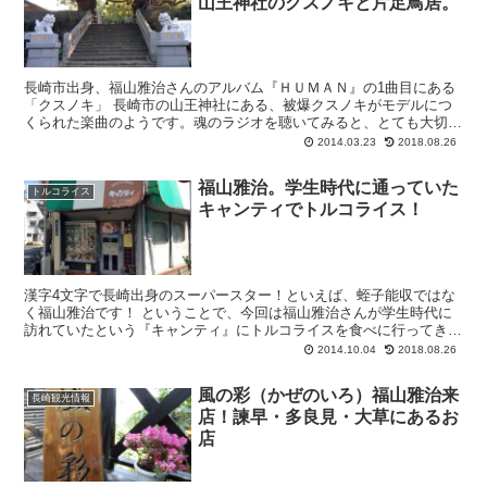
山王神社のクスノキと片足鳥居。
長崎市出身、福山雅治さんのアルバム『ＨＵＭＡＮ』の1曲目にある
「クスノキ」 長崎市の山王神社にある、被爆クスノキがモデルにつ
くられた楽曲のようです。魂のラジオを聴いてみると、とても大切に
されていた楽曲のようです。 長崎市...
2014.03.23
2018.08.26
福山雅治。学生時代に通っていた
トルコライス
キャンティでトルコライス！
漢字4文字で長崎出身のスーパースター！といえば、蛭子能収ではな
く福山雅治です！ ということで、今回は福山雅治さんが学生時代に
訪れていたという『キャンティ』にトルコライスを食べに行ってきま
した。
2014.10.04
2018.08.26
風の彩（かぜのいろ）福山雅治来
長崎観光情報
店！諫早・多良見・大草にあるお
店