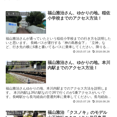
福山雅治さん、ゆかりの地。稲佐
福山雅治ゆかりの地
小学校までのアクセス方法！
福山雅治さんが通っていたという稲佐小学校までの行き方を説明した
いと思います。 長崎バスが運行する「神の島教会下」「立神」な
ど、行き先の横に6番と書いてるバスに乗車してください。降りるバ
ス停は「稲佐橋」バス停です。料金は長崎駅から1...
2015.07.16
2018.08.26
福山雅治さん、ゆかりの地。本川
福山雅治ゆかりの地
内駅までのアクセス方法！
福山雅治さんゆかりの地、本川内駅までのアクセス方法を説明しま
す。 本川内駅はJRの駅なのでJRで行くのが1番アクセスがいいで
す。長崎駅から長与経由の普通列車に乗車してください。長与経由で
あれば行き先はどこでもOKです。降りる駅...
2015.07.26
2018.08.26
福山雅治 「クスノキ」のモデル
長崎観光情報