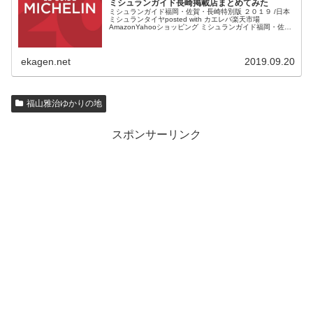
ミシュランガイド長崎掲載店まとめてみた
ミシュランガイド福岡・佐賀・長崎特別版 ２０１９ /日本
ミシュランタイヤposted with カエレバ楽天市場
AmazonYahooショッピング ミシュランガイド福岡・佐
賀・長崎版が発売されます。 半年ほど前だったでしょう
か...
ekagen.net
2019.09.20
福山雅治ゆかりの地
スポンサーリンク