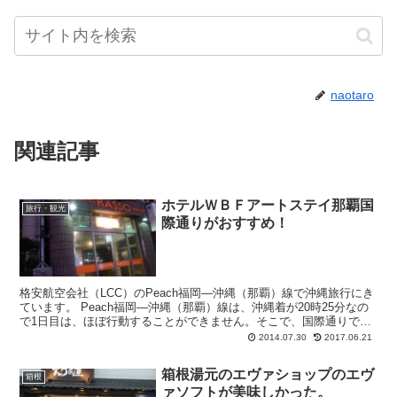
naotaro
関連記事
ホテルＷＢＦアートステイ那覇国
旅行・観光
際通りがおすすめ！
格安航空会社（LCC）のPeach福岡―沖縄（那覇）線で沖縄旅行にき
ています。 Peach福岡―沖縄（那覇）線は、沖縄着が20時25分なの
で1日目は、ほぼ行動することができません。そこで、国際通りで夜
を楽しもうと思い、国際通り近く...
2014.07.30
2017.06.21
箱根湯元のエヴァショップのエヴ
箱根
ァソフトが美味しかった。