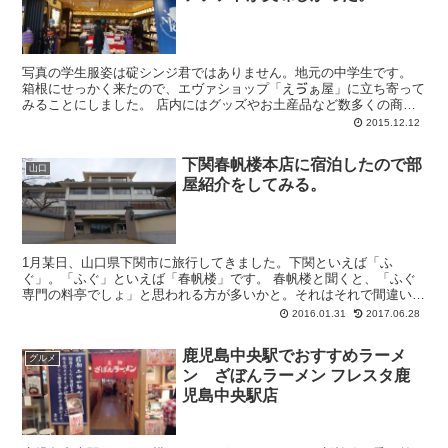
写真の学生服姿は碇シンジ君ではありません。地元の中学生です。
箱根にせっかく来たので、エヴァショップ「えゔぁ屋」に立ち寄って
みることにしました。 店内にはグッズやお土産品など数多くの商品
を取り扱っています。 店...
2015.12.12
下関春帆楼本店に宿泊したので部
山口
屋紹介をしてみる。
1月某日、山口県下関市に旅行してきました。下関といえば「ふ
ぐ」。「ふぐ」といえば「春帆楼」です。 春帆楼と聞くと、「ふぐ
専門の料亭でしょ」と思われる方が多いかと。それはそれで間違いで
はないんだけれど、元々は山口県下関市にある老...
2016.01.31
2017.06.28
鹿児島中央駅でおすすめラーメ
グルメ
ン ざぼんラーメン フレスタ鹿
児島中央駅店