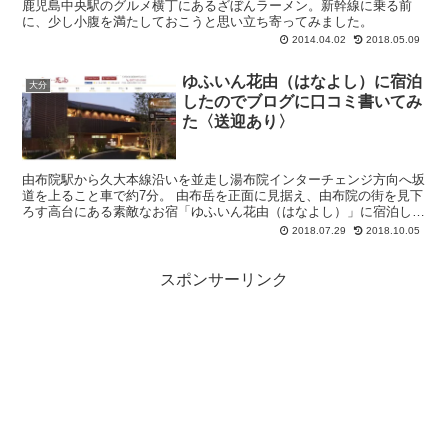
鹿児島中央駅のグルメ横丁にあるざぼんラーメン。新幹線に乗る前
に、少し小腹を満たしておこうと思い立ち寄ってみました。
2014.04.02
2018.05.09
ゆふいん花由（はなよし）に宿泊
大分
したのでブログに口コミ書いてみ
た〈送迎あり〉
由布院駅から久大本線沿いを並走し湯布院インターチェンジ方向へ坂
道を上ること車で約7分。 由布岳を正面に見据え、由布院の街を見下
ろす高台にある素敵なお宿「ゆふいん花由（はなよし）」に宿泊して
きました。 花由（はなよし）に決めたポイ...
2018.07.29
2018.10.05
スポンサーリンク