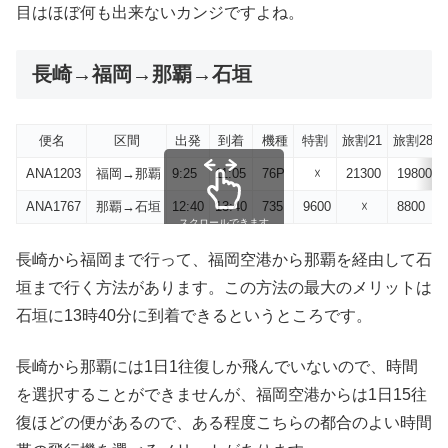
目はほぼ何も出来ないカンジですよね。
長崎→福岡→那覇→石垣
便名
区間
出発
到着
機種
特割
旅割21
旅割28
ANA1203
福岡→那覇
9:25
11:05
76P
☓
21300
19800
ANA1767
那覇→石垣
12:40
13:40
735
9600
☓
8800
スクロールできます
長崎から福岡まで行って、福岡空港から那覇を経由して石
垣まで行く方法があります。この方法の最大のメリットは
石垣に13時40分に到着できるというところです。
長崎から那覇には1日1往復しか飛んでいないので、時間
を選択することができませんが、福岡空港からは1日15往
復ほどの便があるので、ある程度こちらの都合のよい時間