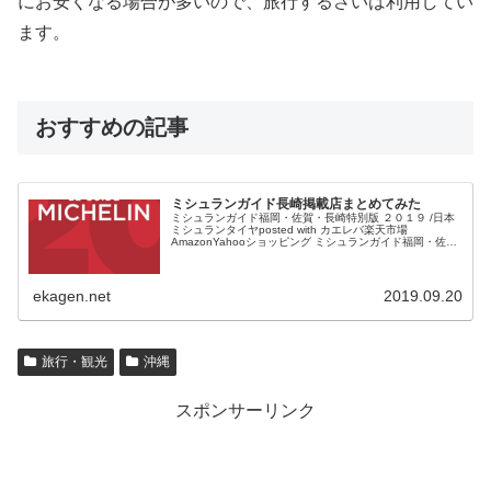
にお安くなる場合が多いので、旅行するさいは利用してい
ます。
おすすめの記事
ミシュランガイド長崎掲載店まとめてみた
ミシュランガイド福岡・佐賀・長崎特別版 ２０１９ /日本
ミシュランタイヤposted with カエレバ楽天市場
AmazonYahooショッピング ミシュランガイド福岡・佐
賀・長崎版が発売されます。 半年ほど前だったでしょう
か...
ekagen.net
2019.09.20
旅行・観光
沖縄
スポンサーリンク