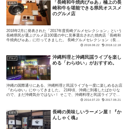
「長崎和牛焼肉ぴゅあ」極上の長
長崎市
崎和牛を堪能できる県民オススメ
のグルメ店
2018年2月に発表された「2017年度長崎グルメセレクション」という
長崎県民が選ぶグルメ店100選の中に見事選出された焼肉店「長崎和
牛焼肉ぴゅあ」に行ってきました。 長崎グルメセレクション（長崎
エリア）で焼肉店が選ばれたのは僅か3店舗...
2018.08.22
2018.12.18
沖縄料理と沖縄民謡ライブを楽し
グルメ
める「わらゆい」がおすすめ。
沖縄の国際通りにある、沖縄料理と民謡ライブを一度に楽しめるお店
『わらゆい』にやってきました。 21時頃、沖縄に到着したばかりな
ので、まだ沖縄気分ではない！ そこで、沖縄料理と民謡ライブで一
気に沖縄気分を高めようと『わらゆ...
2014.07.23
2017.06.21
長崎の美味しいラーメン屋！『か
長崎市
んしゃく魂』