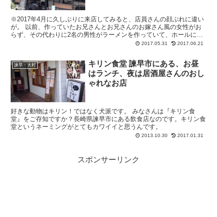
※2017年4月に久しぶりに来店してみると、店員さんの顔ぶれに違い
が。 以前、作っていたお兄さんとお兄さんのお嫁さん風の女性がお
らず、その代わりに2名の男性がラーメンを作っていて、ホールには
アルバイト風の女性。 いつもど...
2017.05.31
2017.06.21
キリン食堂 諫早市にある、お昼
諫早・大村
はランチ、夜は居酒屋さんのおし
ゃれなお店
好きな動物はキリン！ではなく犬派です。 みなさんは『キリン食
堂』をご存知ですか？長崎県諫早市にある飲食店なのです。キリン食
堂というネーミングがとてもカワイイと思うんです。
2013.10.30
2017.01.31
スポンサーリンク