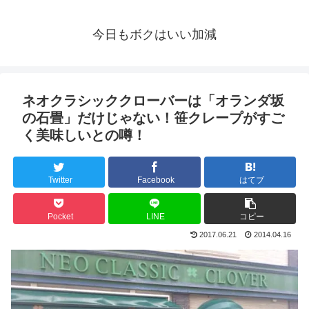
今日もボクはいい加減
ネオクラシッククローバーは「オランダ坂
の石畳」だけじゃない！笹クレープがすご
く美味しいとの噂！
Twitter
Facebook
はてブ
Pocket
LINE
コピー
2017.06.21
2014.04.16