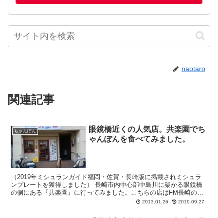
naotaro
関連記事
眼鏡橋近くの人気店。共楽園でち
ちゃんぽん
ゃんぽんを食べてみました。
（2019年ミシュランガイド福岡・佐賀・長崎版に掲載されミシュラ
ンプレートを獲得しました） 長崎市内中心部中島川に架かる眼鏡橋
の側にある『共楽園』に行ってみました。こちらの店はFM長崎の近
くにありラジオ放送でミュージシャンの方が共...
2013.01.26
2019.09.27