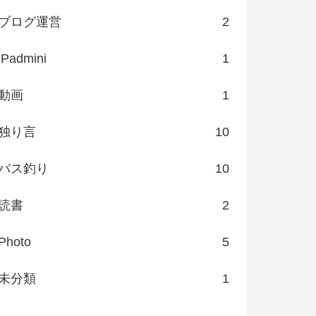
ブログ運営
2
iPadmini
1
動画
1
独り言
10
バス釣り
10
読書
2
Photo
5
未分類
1