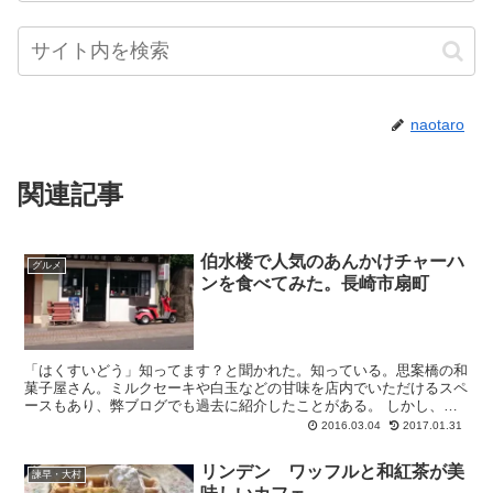
naotaro
関連記事
伯水楼で人気のあんかけチャーハ
グルメ
ンを食べてみた。長崎市扇町
「はくすいどう」知ってます？と聞かれた。知っている。思案橋の和
菓子屋さん。ミルクセーキや白玉などの甘味を店内でいただけるスペ
ースもあり、弊ブログでも過去に紹介したことがある。 しかし、相
手と会話がかみ合わない。思案橋ではなく、扇町...
2016.03.04
2017.01.31
リンデン ワッフルと和紅茶が美
諫早・大村