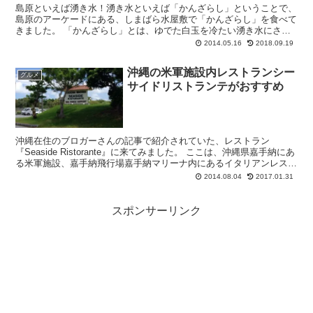
島原といえば湧き水！湧き水といえば「かんざらし」ということで、
島原のアーケードにある、しまばら水屋敷で「かんざらし」を食べて
きました。 「かんざらし」とは、ゆでた白玉を冷たい湧き水にさら
した、島原の名物おやつです。
2014.05.16
2018.09.19
沖縄の米軍施設内レストランシー
グルメ
サイドリストランテがおすすめ
沖縄在住のブロガーさんの記事で紹介されていた、レストラン
『Seaside Ristorante』に来てみました。 ここは、沖縄県嘉手納にあ
る米軍施設、嘉手納飛行場嘉手納マリーナ内にあるイタリアンレスト
ランです。 那覇から国道...
2014.08.04
2017.01.31
スポンサーリンク