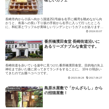
味しいカフェ
長崎市内から小浜へ向かう国道251号線を右手に橘湾を眺めながら向
かうと、有喜への長い下り坂の手前から右手に入って行ったところ
に、和紅茶とワッフルが美味しいリンデンというカフェがあります。
Linden 駐車場から...
2019.03.07
番所橋濱田食堂 長崎街道沿いに
グルメ
あるリーズナブルな食堂です。
長崎街道を歩いている途中に見つけた番所橋濱田食堂。目的地の矢上
神社まで歩いた後に戻ってきてランチをすることに。 10キロ弱歩い
てきたのでお腹ペコペコです。
2015.09.26
2017.06.27
島原水屋敷で「かんざらし」から
長崎観光情報
の招猫屋敷！