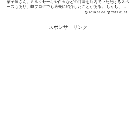
菓子屋さん。ミルクセーキや白玉などの甘味を店内でいただけるスペ
ースもあり、弊ブログでも過去に紹介したことがある。 しかし、相
手と会話がかみ合わない。思案橋ではなく、扇町...
2016.03.04
2017.01.31
スポンサーリンク