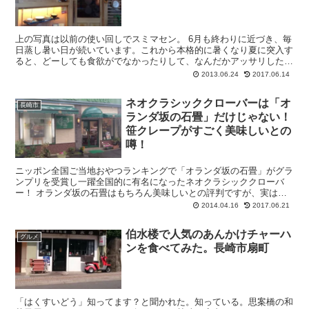
上の写真は以前の使い回しでスミマセン。 6月も終わりに近づき、毎
日蒸し暑い日が続いています。これから本格的に暑くなり夏に突入す
ると、どーしても食欲がでなかったりして、なんだかアッサリしたモ
ノを食べたくなりますよね？ 今日...
2013.06.24
2017.06.14
ネオクラシッククローバーは「オ
長崎市
ランダ坂の石畳」だけじゃない！
笹クレープがすごく美味しいとの
噂！
ニッポン全国ご当地おやつランキングで「オランダ坂の石畳」がグラ
ンプリを受賞し一躍全国的に有名になったネオクラシッククローバ
ー！ オランダ坂の石畳はもちろん美味しいとの評判ですが、実はネ
オクラシッククローバーのクレープも美味しい！と...
2014.04.16
2017.06.21
伯水楼で人気のあんかけチャーハ
グルメ
ンを食べてみた。長崎市扇町
「はくすいどう」知ってます？と聞かれた。知っている。思案橋の和