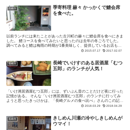
季寄料理 赫々 かっかくで鱧会席
長崎市
を食べた。
以前ランチには来たことがあった古川町の赫々に鱧会席を食べにきま
した。 鱧コースを食べてみたいと思ったのは去年の冬ごろでした。
調べてみると鱧は梅雨の時期が1番美味しく、提供しているお店も梅
雨の時期に限られています。 ということ...
2015.07.17
2017.02.07
長崎でいけすのある居酒屋「むつ
長崎市
五郎」のランチが人気！
「いけ洲居酒屋むつ五郎」には、ずいぶん昔のことだけど夜に行った
記憶がある。 そんな「いけ洲居酒屋むつ五郎」のランチに行ってみ
ようと思ったきっけかは、「長崎グルメの食べ比べ」さんのこの記
事。 そう言えば「むつ五郎」ってあったな...
2018.03.29
2018.04.29
きしめん川瀬の冷やしきしめんが
長崎市
ウマイ！