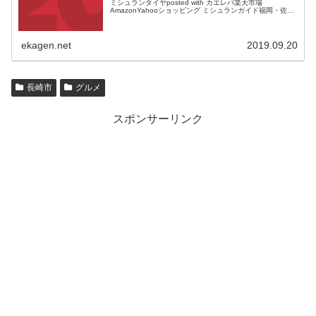
ミシュランタイヤposted with カエレバ楽天市場
AmazonYahooショッピング ミシュランガイド福岡・佐
賀・長崎版が発売されます。 半年ほど前だったでしょう
か...
ekagen.net
2019.09.20
長崎市
グルメ
スポンサーリンク