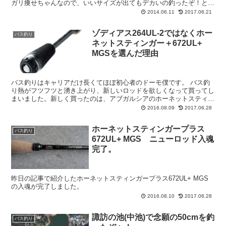
ガリ痩せちゃんなので、いいサイズが出てもデカいの釣ったぞ！とい
う実感が湧かない。 川バスなら、アフ...
2014.06.11
2017.06.21
ゾディアス264UL-2ではなくホー
バス釣り
ネットスティンガー＋672UL+
MGSを選んだ理由
バス釣りはキャリアだけ長くてほぼ初心者のドーモ僕です。 バス釣
り熱がフツフツと湧き上がり、新しいロッドを欲しくなって買ってし
まいました。新しく買ったのは、アブガルシアのホーネットスティン
ガープラス672UL+ MGSというスピニン...
2016.08.09
2017.06.28
ホーネットスティンガープラス
バス釣り
672UL+ MGS ニューロッド入魂
完了。
昨日の記事で紹介したホーネットスティンガープラス672UL+ MGS
の入魂が完了しました。
2016.08.10
2017.06.28
諏訪の池(中池)で念願の50cmを釣
バス釣り