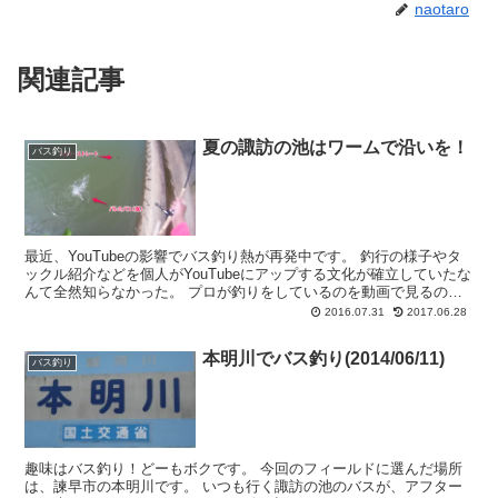
naotaro
関連記事
夏の諏訪の池はワームで沿いを！
バス釣り
最近、YouTubeの影響でバス釣り熱が再発中です。 釣行の様子やタ
ックル紹介などを個人がYouTubeにアップする文化が確立していたな
んて全然知らなかった。 プロが釣りをしているのを動画で見るのは
とても勉強になるし単純...
2016.07.31
2017.06.28
本明川でバス釣り(2014/06/11)
バス釣り
趣味はバス釣り！どーもボクです。 今回のフィールドに選んだ場所
は、諫早市の本明川です。 いつも行く諏訪の池のバスが、アフター