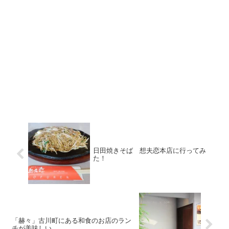
日田焼きそば 想夫恋本店に行ってみ
た！
「赫々」古川町にある和食のお店のラン
チが美味しい