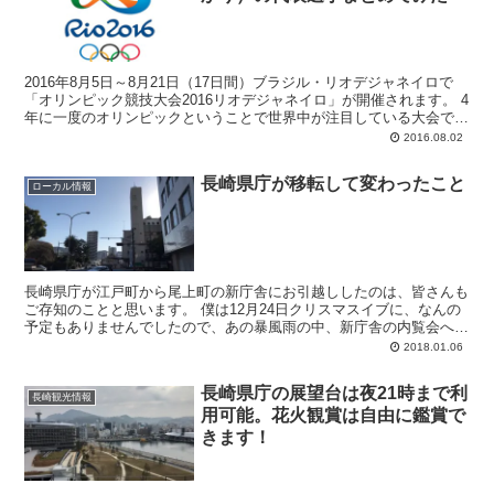
2016年8月5日～8月21日（17日間）ブラジル・リオデジャネイロで
「オリンピック競技大会2016リオデジャネイロ」が開催されます。 4
年に一度のオリンピックということで世界中が注目している大会です
ね。みなさんも各自、注目してい...
2016.08.02
長崎県庁が移転して変わったこと
ローカル情報
長崎県庁が江戸町から尾上町の新庁舎にお引越ししたのは、皆さんも
ご存知のことと思います。 僕は12月24日クリスマスイブに、なんの
予定もありませんでしたので、あの暴風雨の中、新庁舎の内覧会へ行
ってきました。 あの悪天候にもかかわらず、た...
2018.01.06
長崎県庁の展望台は夜21時まで利
長崎観光情報
用可能。花火観賞は自由に鑑賞で
きます！