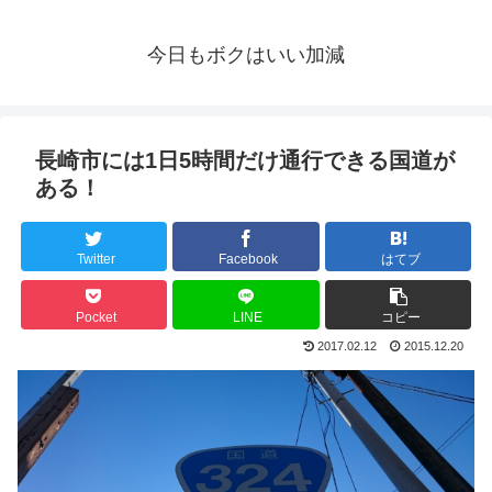
今日もボクはいい加減
長崎市には1日5時間だけ通行できる国道が
ある！
Twitter
Facebook
はてブ
Pocket
LINE
コピー
2017.02.12
2015.12.20