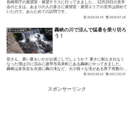
長崎県庁の展望室・展望テラスに行ってきました。 12月24日の見学
会のときは、あまりの人の多さに展望室・展望エリアの見学は諦めて
いたので、あらためての訪問です。
2018.04.15
2018.07.18
轟峡の川で涼んで猛暑を乗り切ろ
ローカル情報
う！
皆さん、暑い夏をいかがお過ごしでしょうか？ 暑さに耐えきれなく
なった僕は川に涼みに諫早市高来町にある轟峡にやってきました。
轟峡は多良岳を水源に轟の滝など、大小様々な滝がある県下有数の清
流です。上の写真右図にもあるように、キ...
2015.08.12
2017.02.07
スポンサーリンク