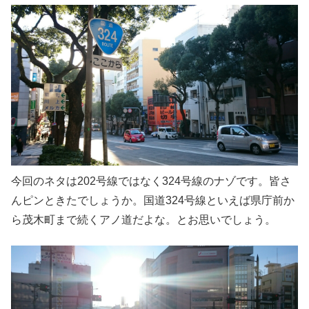
今回のネタは202号線ではなく324号線のナゾです。皆さ
んピンときたでしょうか。国道324号線といえば県庁前か
ら茂木町まで続くアノ道だよな。とお思いでしょう。