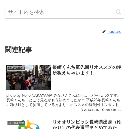
naotaro
関連記事
長崎くんち庭先回りオススメの場
長崎観光情報
所教えちゃいます！
photo by Norio.NAKAYAMA みなさんこんにちは！どーもボクです。
長崎くんち！どこで見るかもう決めましたか？ 平成26年長崎くんち
に踊り町として参加している方より、オススメの庭先回りスポットを
教えていた...
2014.10.07
2017.06.21
リオオリンピック長崎県出身（ゆ
ローカル情報
かり）の代表選手まとめてみた