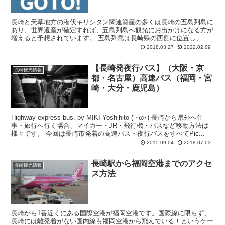
長崎と天草地方の潜伏キリシタン関連資産の多くは長崎の五島列島に
あり、世界遺産が確定すれば、五島列島へ観光にお出かけになる方が
増えると予想されています。 五島列島は長崎県の西側に位置し、大
小合わせた約140の島々が連なった列島で...
2018.03.27
2022.02.09
【長崎発夜行バス】（大阪・京
長崎観光情報
都・名古屋）高速バス（福岡・宮
崎・大分・鹿児島）
Highway express bus. by MIKI Yoshihito (´･ω･) 長崎から県外へ仕
事・旅行へ行く場合、マイカー・JR・飛行機・バスなど移動方法は
様々です。 今回は長崎市発着の高速バス・夜行バスをすべてPic...
2015.09.04
2018.07.03
長崎駅から福岡空港までのアクセ
長崎観光情報
ス方法
長崎から1番近くにある国際空港が福岡空港です。国際線に限らず、
長崎には離発着がない国内線も福岡空港から飛んでいる！というケー