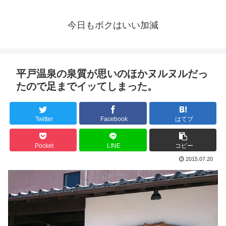
今日もボクはいい加減
平戸温泉の泉質が思いのほかヌルヌルだっ
たので足までイッてしまった。
Twitter
Facebook
はてブ
Pocket
LINE
コピー
2015.07.20