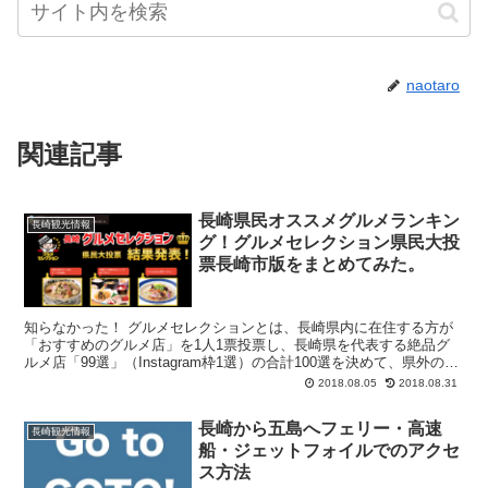
naotaro
関連記事
長崎県民オススメグルメランキン
長崎観光情報
グ！グルメセレクション県民大投
票長崎市版をまとめてみた。
知らなかった！ グルメセレクションとは、長崎県内に在住する方が
「おすすめのグルメ店」を1人1票投票し、長崎県を代表する絶品グ
ルメ店「99選」（Instagram枠1選）の合計100選を決めて、県外の友
人・知人・観光客に一押しの...
2018.08.05
2018.08.31
長崎から五島へフェリー・高速
長崎観光情報
船・ジェットフォイルでのアクセ
ス方法