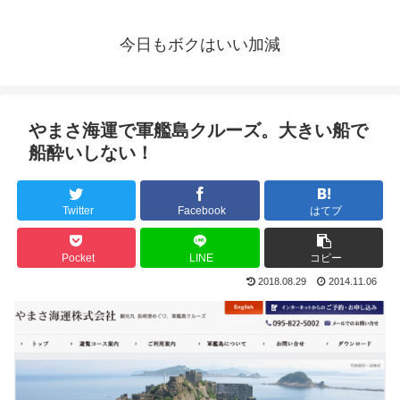
今日もボクはいい加減
やまさ海運で軍艦島クルーズ。大きい船で
船酔いしない！
Twitter
Facebook
はてブ
Pocket
LINE
コピー
2018.08.29
2014.11.06