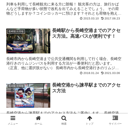
列車を利用して長崎観光に来る方に朗報！ 観光客の方は、旅行かば
んなど手荷物が多い状態で改札を出てみえることでしょう。 その荷
物どうしますか？コインロッカーに預けます？それとも荷物を抱えて
観光しますか？それとも一旦宿泊先のホテ...
2015.03.10
2017.06.23
長崎駅から長崎空港までのアクセ
長崎観光情報
ス方法。高速バスが便利です！
長崎市内から長崎空港まで公共交通機関を利用して行く場合、長崎空
港行きのリムジンバスを利用する方法が一番便利だと思います。
（正直、他に選択肢がない） 長崎市内から長崎空港行きのリムジン
バスが停車する全てのバス停の写真と地図を...
2018.01.24
2021.03.06
長崎空港から諫早駅までのアクセ
長崎観光情報
ス方法
長崎空港から諫早駅までのアクセス方法をご案内します。 長崎空港
から諫早駅までは乗り換えナシで移動することができる路線バスが便
利です。
メニュー
ホーム
検索
トップ
サイドバー
2018.04.28
2018.05.02