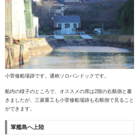
小菅修船場跡です。通称ソロバンドックです。
船内の様子のところで、オススメの席は2階の右舷側と書
きましたが、三菱重工も小菅修船場跡も右舷側で見ること
ができます。
軍艦島へ上陸