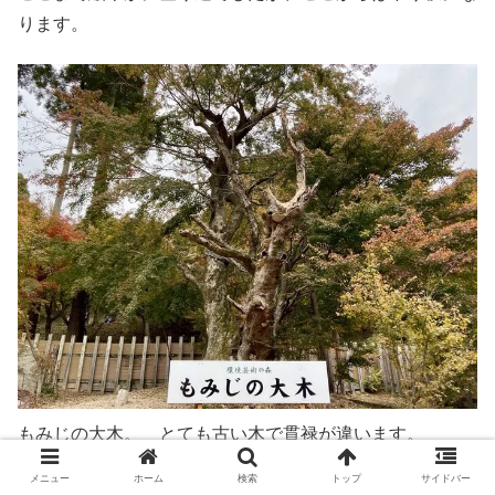
ります。
もみじの大木。 とても古い木で貫禄が違います。
メニュー
ホーム
検索
トップ
サイドバー