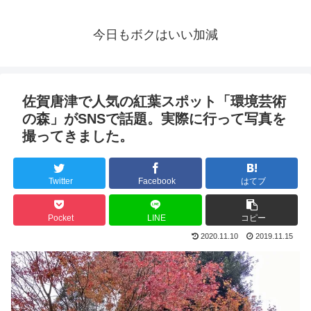
今日もボクはいい加減
佐賀唐津で人気の紅葉スポット「環境芸術
の森」がSNSで話題。実際に行って写真を
撮ってきました。
Twitter
Facebook
はてブ
Pocket
LINE
コピー
2020.11.10
2019.11.15